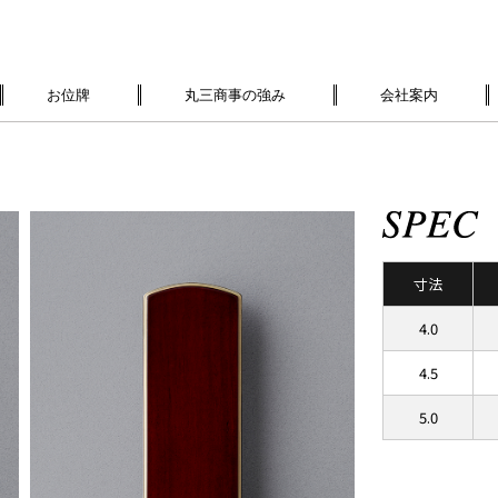
お位牌
丸三商事の強み
会社案内
寸法
4.0
4.5
5.0