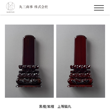
ホーム
お位牌
丸三商事の強み
会社案内
お問合せ
黒檀/紫檀
上等猫丸