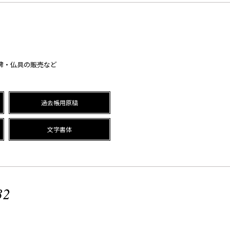
牌・仏具の販売など
過去帳用原稿
文字書体