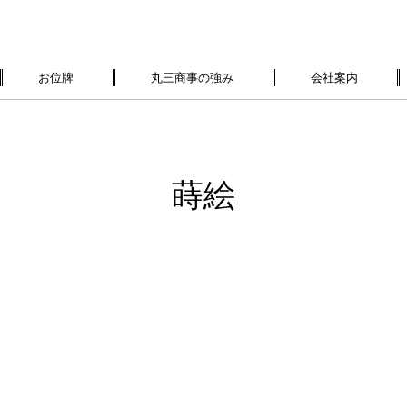
お位牌
丸三商事の強み
会社案内
蒔絵